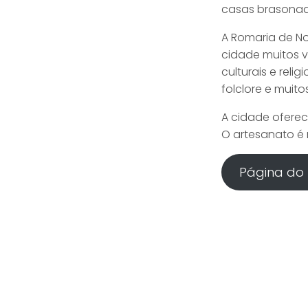
casas brasonad
A Romaria de N
cidade muitos v
culturais e reli
folclore e muito
A cidade oferec
O artesanato é r
Página do 