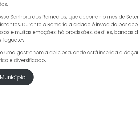
as.
ossa Senhora dos Remédios, que decorre no mês de Setem
isitantes. Durante a Romaria a cidade é invadida por a
giosos e muitas emoções: há procissões, desfiles, bandas 
s foguetes.
e uma gastronomia deliciosa, onde está inserida a doçar
ico e diversificado.
Município