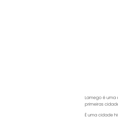
Beira Douro
Associação de Desenvolvimento do Vale do Douro
Lamego é uma ci
primeiras cidad
É uma cidade hi