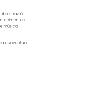
bro, traz à
contecimentos
de música,
ia conventual.