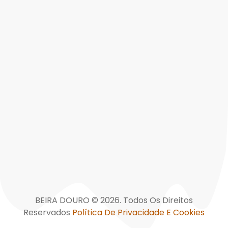
Avenida das Acácias
Desenvolvimento do Vale
5100-070 LAMEGO
do Douro foi criada em 8
de maio de 1995, com o
Telefone:
+351 254 611 223
objetivo de promover o
(Chamada para rede fixa
desenvolvimento integral e
nacional)
integrado das populações
Email:
geral@beiradouro.pt
abrangidas na sua área de
intervenção social, o Douro
Sul e os concelhos que o
compõem: Armamar,
Lamego, Moimenta da
Beira, Penedono, São João
da Pesqueira, Sernancelhe,
Tabuaço e Tarouca.
BEIRA DOURO © 2026. Todos Os Direitos
Reservados
Política De Privacidade E Cookies