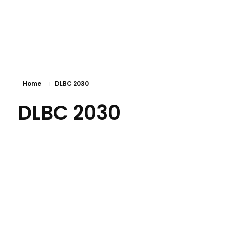
Beira Douro
Associação de Desenvolvimento do Vale do Douro
Home
DLBC 2030
DLBC 2030